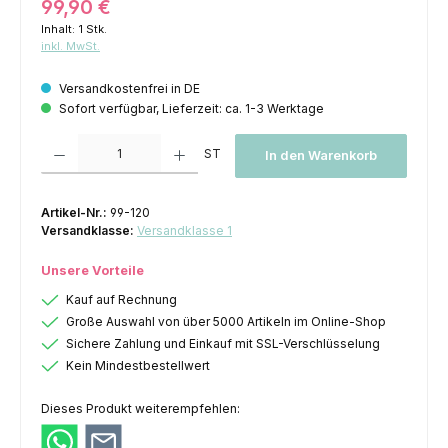
Regulärer Preis:
99,90 €
Inhalt:
1 Stk.
inkl. MwSt.
Versandkostenfrei in DE
Sofort verfügbar, Lieferzeit: ca. 1-3 Werktage
Produkt Anzahl: Gib den gewünschten Wert ein oder benutze die Schaltfl
ST
In den Warenkorb
Artikel-Nr.:
99-120
Versandklasse:
Versandklasse 1
Unsere Vorteile
Kauf auf Rechnung
Große Auswahl von über 5000 Artikeln im Online-Shop
Sichere Zahlung und Einkauf mit SSL-Verschlüsselung
Kein Mindestbestellwert
Dieses Produkt weiterempfehlen: