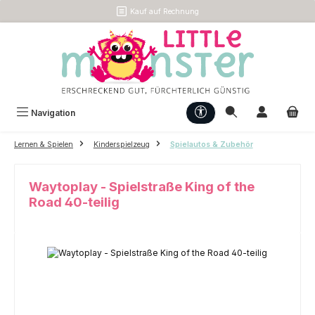
Kauf auf Rechnung
Zum Hauptinhalt springen
Werkzeugleiste anzeigen
Navigation
Lernen & Spielen
Kinderspielzeug
Spielautos & Zubehör
Waytoplay - Spielstraße King of the
Road 40-teilig
Bildergalerie überspringen