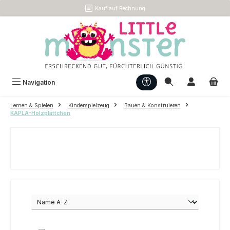
Kauf auf Rechnung
Zum Hauptinhalt springen
Werkzeugleiste anzeigen
Navigation
Lernen & Spielen
Kinderspielzeug
Bauen & Konstruieren
KAPLA-Holzplättchen