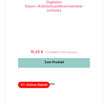
Digitales
Raum-/Kühlschrankthermometer
schwarz
15,63 €
UVP
16,11 €
(2.98% gespart)
Zum Produkt
3% Online-Rabatt