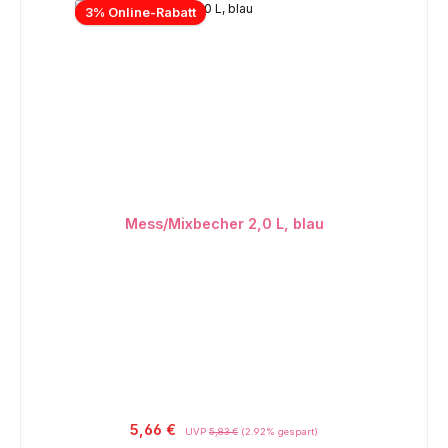
3% Online-Rabatt
Mess/Mixbecher 2,0 L, blau
5,66 €
UVP
5,83 €
(2.92% gespart)