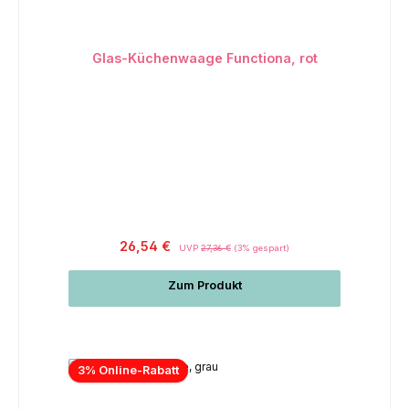
Glas-Küchenwaage Functiona, rot
26,54 €
UVP
27,36 €
(3% gespart)
Zum Produkt
3% Online-Rabatt