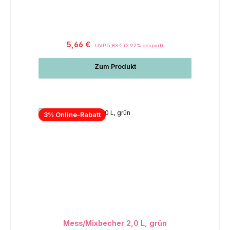
5,66 €
UVP
5,83 €
(2.92% gespart)
Zum Produkt
3% Online-Rabatt
Mess/Mixbecher 2,0 L, grün