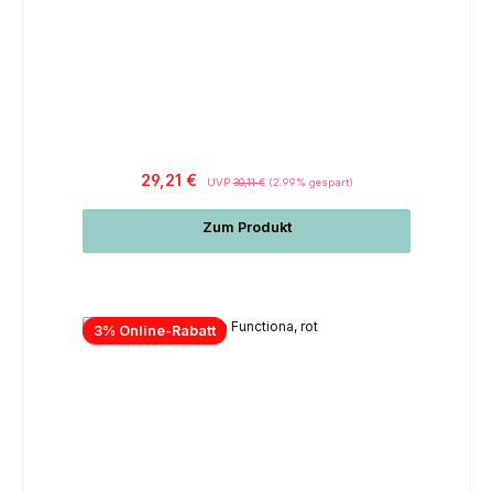
29,21 €
UVP
30,11 €
(2.99% gespart)
Zum Produkt
3% Online-Rabatt