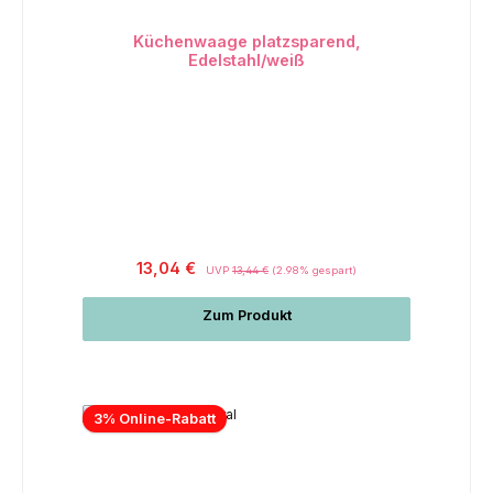
Küchenwaage platzsparend,
Edelstahl/weiß
13,04 €
UVP
13,44 €
(2.98% gespart)
Zum Produkt
3% Online-Rabatt