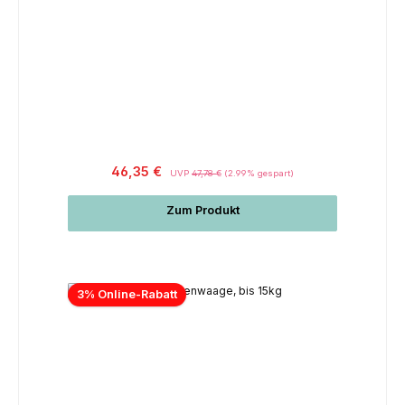
46,35 €
UVP
47,78 €
(2.99% gespart)
Zum Produkt
3% Online-Rabatt