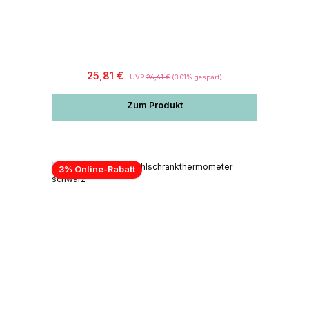
25,81 €
UVP
26,61 €
(3.01% gespart)
Zum Produkt
3% Online-Rabatt