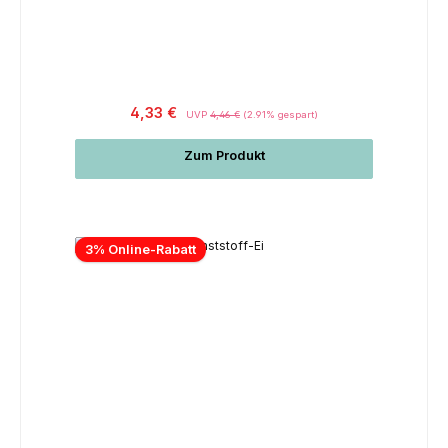
4,33 €
UVP
4,46 €
(2.91% gespart)
Zum Produkt
3% Online-Rabatt