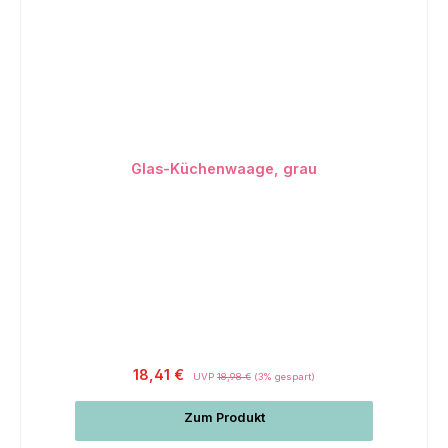
Glas-Küchenwaage, grau
18,41 €
UVP
18,98 €
(3% gespart)
Zum Produkt