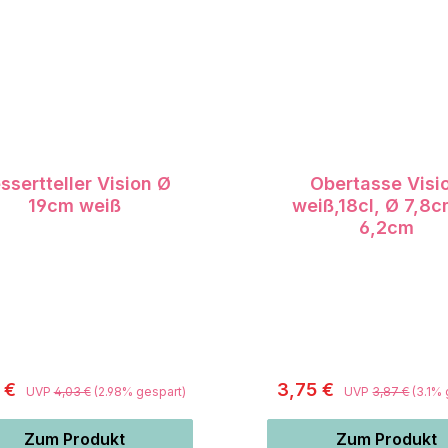
ssertteller Vision Ø
Obertasse Visi
19cm weiß
weiß,18cl, Ø 7,8c
6,2cm
1 €
3,75 €
UVP
4,03 €
(2.98% gespart)
UVP
3,87 €
(3.1%
Zum Produkt
Zum Produkt