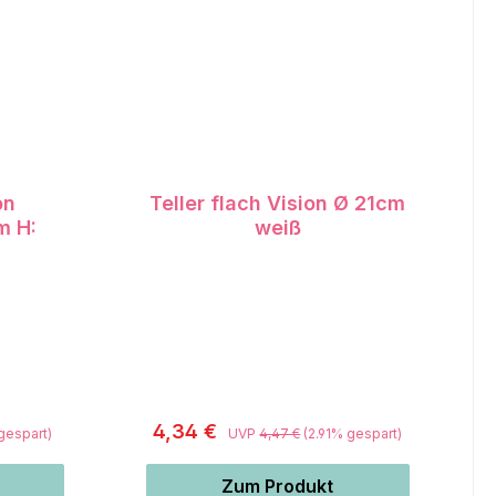
on
Teller flach Vision Ø 21cm
m H:
weiß
4,34 €
 gespart)
UVP
4,47 €
(2.91% gespart)
Zum Produkt