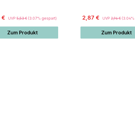
6 €
2,87 €
UVP
5,53 €
(3.07% gespart)
UVP
2,96 €
(3.04%
Zum Produkt
Zum Produkt