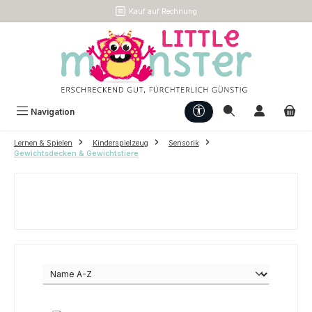
Kauf auf Rechnung
Zum Hauptinhalt springen
Werkzeugleiste anzeigen
Navigation
Lernen & Spielen
Kinderspielzeug
Sensorik
Gewichtsdecken & Gewichtstiere