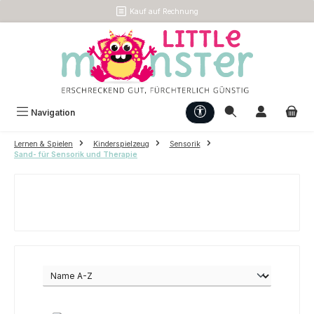
Kauf auf Rechnung
Zum Hauptinhalt springen
Werkzeugleiste anzeigen
Navigation
Lernen & Spielen
Kinderspielzeug
Sensorik
Sand- für Sensorik und Therapie