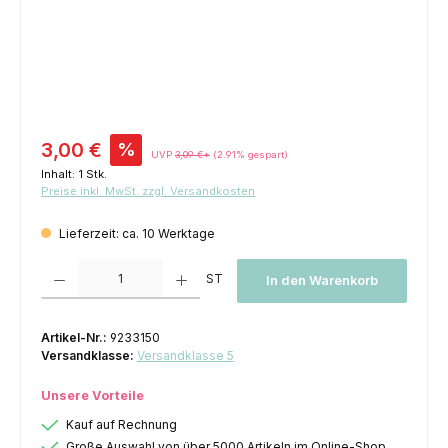
Verkaufspreis:
3,00 €
%
UVP
3,09 €*
(2.91% gespart)
Inhalt:
1 Stk.
Preise inkl. MwSt. zzgl. Versandkosten
Lieferzeit: ca. 10 Werktage
Produkt Anzahl: Gib den gewünschten Wert ein oder benutze die Schaltfl
ST
In den Warenkorb
Artikel-Nr.:
9233150
Versandklasse:
Versandklasse 5
Unsere Vorteile
Kauf auf Rechnung
Große Auswahl von über 5000 Artikeln im Online-Shop