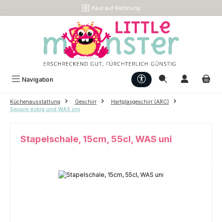
Kauf auf Rechnung
Zum Hauptinhalt springen
Werkzeugleiste anzeigen
Navigation
Küchenausstattung
Geschirr
Hartglasgeschirr (ARC)
Square eckig und WAS uni
Stapelschale, 15cm, 55cl, WAS uni
Bildergalerie überspringen