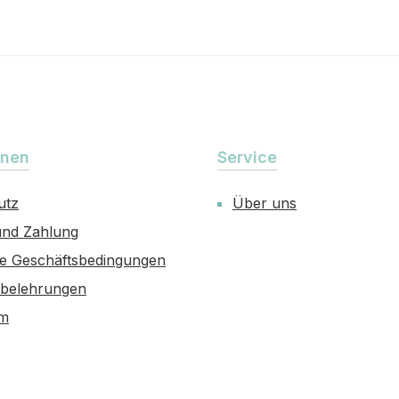
onen
Service
utz
Über uns
und Zahlung
ne Geschäftsbedingungen
sbelehrungen
um