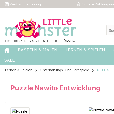
Kauf auf Rechnung
Sichere Zahlung und
 Hauptinhalt springen
Zur Suche springen
Zur Hauptnavigation springen
BASTELN & MALEN
LERNEN & SPIELEN
SALE
Lernen & Spielen
Unterhaltungs- und Lernspiele
Puzzle
Puzzle Nawito Entwicklung
Bildergalerie überspringen