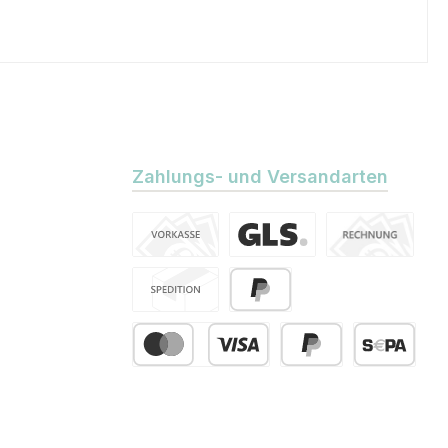
Zahlungs- und Versandarten
Vorkasse
Standard
Kauf auf Rechn
Spedition
PayPal
Kredit- oder Debitkarte
Später Bezahlen
SEPA Lastsch