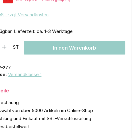
wSt. zzgl. Versandkosten
ügbar, Lieferzeit: ca. 1-3 Werktage
l: Gib den gewünschten Wert ein oder benutze die Schaltflächen um
ST
In den Warenkorb
2-277
se:
Versandklasse 1
eile
Rechnung
wahl von über 5000 Artikeln im Online-Shop
ahlung und Einkauf mit SSL-Verschlüsselung
estbestellwert