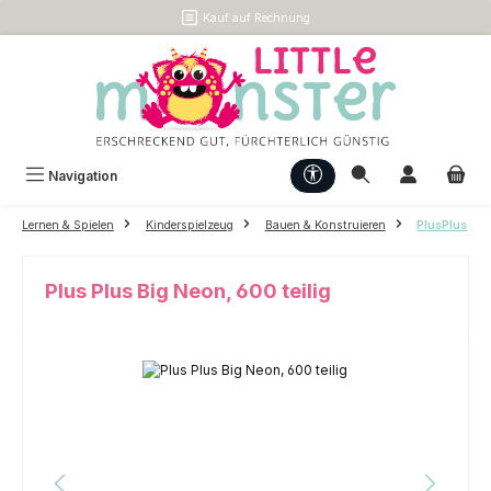
Kauf auf Rechnung
Zum Hauptinhalt springen
Werkzeugleiste anzeigen
Navigation
Lernen & Spielen
Kinderspielzeug
Bauen & Konstruieren
PlusPlus
Plus Plus Big Neon, 600 teilig
Bildergalerie überspringen