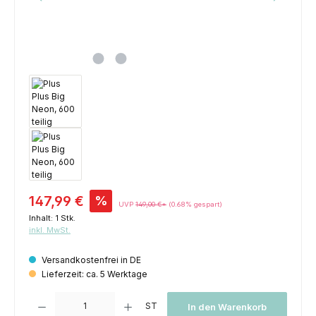
Verkaufspreis:
147,99 €
%
UVP
149,00 €*
(0.68% gespart)
Inhalt:
1 Stk.
inkl. MwSt.
Versandkostenfrei in DE
Lieferzeit: ca. 5 Werktage
Produkt Anzahl: Gib den gewünschten Wert ein oder benutze die Schaltfl
ST
In den Warenkorb