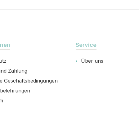
onen
Service
utz
Über uns
und Zahlung
ne Geschäftsbedingungen
sbelehrungen
um