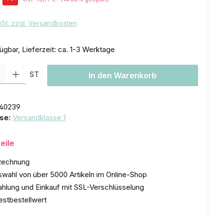
wSt. zzgl. Versandkosten
ügbar, Lieferzeit: ca. 1-3 Werktage
l: Gib den gewünschten Wert ein oder benutze die Schaltflächen um
ST
In den Warenkorb
40239
se:
Versandklasse 1
eile
Rechnung
wahl von über 5000 Artikeln im Online-Shop
ahlung und Einkauf mit SSL-Verschlüsselung
estbestellwert