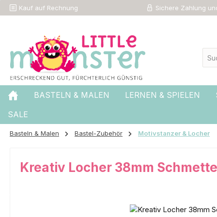
Kauf auf Rechnung
Sichere Zahlung und
 Hauptinhalt springen
Zur Suche springen
Zur Hauptnavigation springen
BASTELN & MALEN
LERNEN & SPIELEN
SALE
Basteln & Malen
Bastel-Zubehör
Motivstanzer & Locher
Kreativ Locher 38mm Schmette
Bildergalerie überspringen