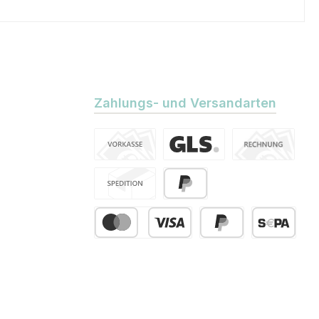
Zahlungs- und Versandarten
Vorkasse
Standard
Kauf auf Rechn
Spedition
PayPal
Kredit- oder Debitkarte
Später Bezahlen
SEPA Lastsch