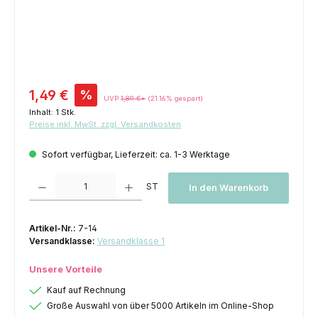
Verkaufspreis:
1,49 €
%
UVP
1,89 €*
(21.16% gespart)
Inhalt:
1 Stk.
Preise inkl. MwSt. zzgl. Versandkosten
Sofort verfügbar, Lieferzeit: ca. 1-3 Werktage
Produkt Anzahl: Gib den gewünschten Wert ein oder benutze die Schaltfl
ST
In den Warenkorb
Artikel-Nr.:
7-14
Versandklasse:
Versandklasse 1
Unsere Vorteile
Kauf auf Rechnung
Große Auswahl von über 5000 Artikeln im Online-Shop