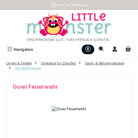
Kauf auf Rechnung
Zum Hauptinhalt springen
Werkzeugleiste anzeigen
Navigation
Lernen & Spielen
Spielzeug für Draußen
Sand- & Wasserspielzeug
Sandfahrzeuge
Gowi Feuerwehr
Bildergalerie überspringen