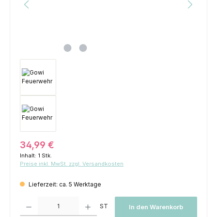
Regulärer Preis:
34,99 €
Inhalt:
1 Stk.
Preise inkl. MwSt. zzgl. Versandkosten
Lieferzeit: ca. 5 Werktage
Produkt Anzahl: Gib den gewünschten Wert ein oder benutze die Schaltfl
ST
In den Warenkorb