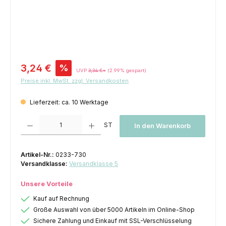
Verkaufspreis:
3,24 €
%
UVP
3,34 €*
(2.99% gespart)
Preise inkl. MwSt. zzgl. Versandkosten
Lieferzeit: ca. 10 Werktage
Produkt Anzahl: Gib den gewünschten Wert ein oder benutze die Schaltfl
ST
In den Warenkorb
Artikel-Nr.:
0233-730
Versandklasse:
Versandklasse 5
Unsere Vorteile
Kauf auf Rechnung
Große Auswahl von über 5000 Artikeln im Online-Shop
Sichere Zahlung und Einkauf mit SSL-Verschlüsselung