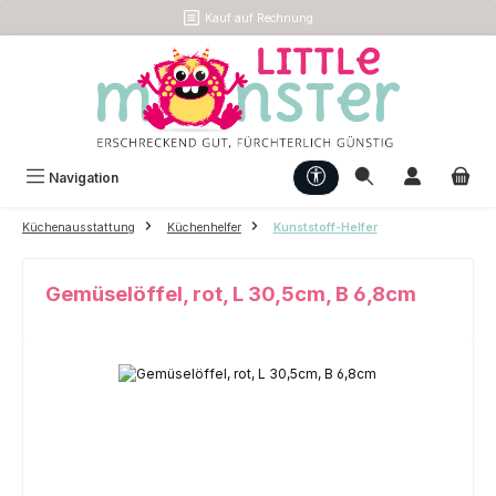
Kauf auf Rechnung
Zum Hauptinhalt springen
Werkzeugleiste anzeigen
Navigation
Küchenausstattung
Küchenhelfer
Kunststoff-Helfer
Gemüselöffel, rot, L 30,5cm, B 6,8cm
Bildergalerie überspringen