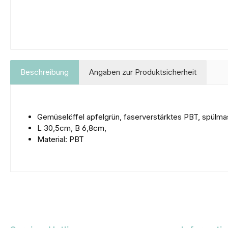
Beschreibung
Angaben zur Produktsicherheit
Gemüselöffel apfelgrün, faserverstärktes PBT, spülm
L 30,5cm, B 6,8cm,
Material: PBT