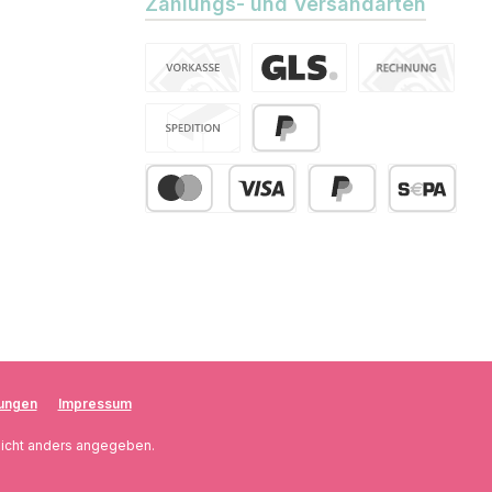
Zahlungs- und Versandarten
Vorkasse
Standard
Kauf auf Rechn
Spedition
PayPal
Kredit- oder Debitkarte
Später Bezahlen
SEPA Lastsch
ungen
Impressum
icht anders angegeben.