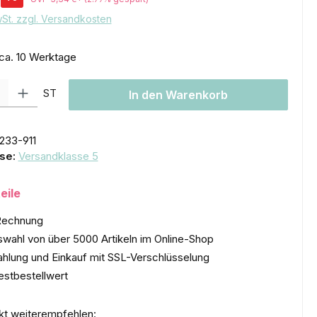
wSt. zzgl. Versandkosten
 ca. 10 Werktage
l: Gib den gewünschten Wert ein oder benutze die Schaltflächen um
ST
In den Warenkorb
233-911
se:
Versandklasse 5
eile
Rechnung
wahl von über 5000 Artikeln im Online-Shop
ahlung und Einkauf mit SSL-Verschlüsselung
estbestellwert
kt weiterempfehlen: