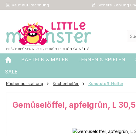
Kauf auf Rechnung
Sichere Zahlung und
 Hauptinhalt springen
Zur Suche springen
Zur Hauptnavigation springen
BASTELN & MALEN
LERNEN & SPIELEN
SALE
Küchenausstattung
Küchenhelfer
Kunststoff-Helfer
Gemüselöffel, apfelgrün, L 30,
Bildergalerie überspringen