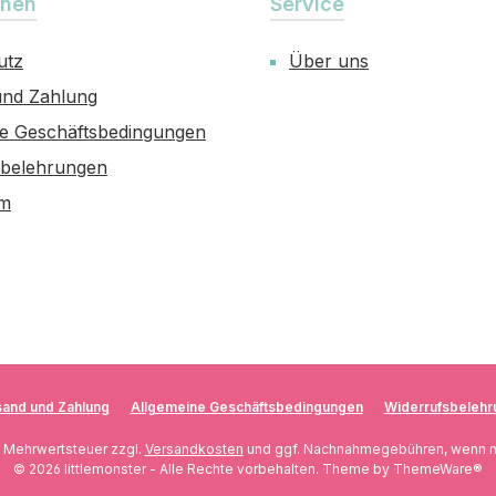
onen
Service
utz
Über uns
und Zahlung
ne Geschäftsbedingungen
sbelehrungen
um
and und Zahlung
Allgemeine Geschäftsbedingungen
Widerrufsbelehr
l. Mehrwertsteuer zzgl.
Versandkosten
und ggf. Nachnahmegebühren, wenn n
© 2026 littlemonster - Alle Rechte vorbehalten. Theme by
ThemeWare®