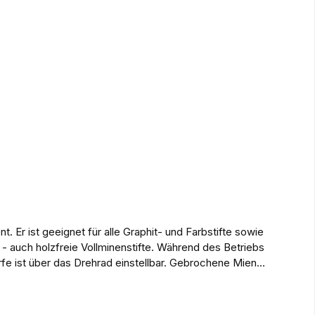
. Er ist geeignet für alle Graphit- und Farbstifte sowie
 - auch holzfreie Vollminenstifte. Während des Betriebs
ärfe ist über das Drehrad einstellbar. Gebrochene Mienen
ltene Fräseinheit ist austauschbar. Mit beiliegendem
 Nicht für Kinder unter 36 Monate geeignet wegen