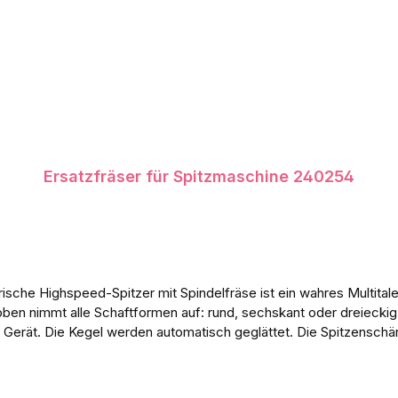
Ersatzfräser für Spitzmaschine 240254
ische Highspeed-Spitzer mit Spindelfräse ist ein wahres Multitalent
 oben nimmt alle Schaftformen auf: rund, sechskant oder dreieckig
as Gerät. Die Kegel werden automatisch geglättet. Die Spitzensch
erschlossene Spänebehälter ist leicht zu entleeren und die entha
al: Kunststoff, MetallMaße: Ø 8-9 x 17,5 cmAb 3 JahreACHTUNG:
verschluckbarer Kleinteile, Erstickungsgefahr!