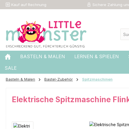
Kauf auf Rechnung
Sichere Zahlung und
 Hauptinhalt springen
Zur Suche springen
Zur Hauptnavigation springen
BASTELN & MALEN
LERNEN & SPIELEN
SALE
Basteln & Malen
Bastel-Zubehör
Spitzmaschinen
Elektrische Spitzmaschine Flink
Bildergalerie überspringen