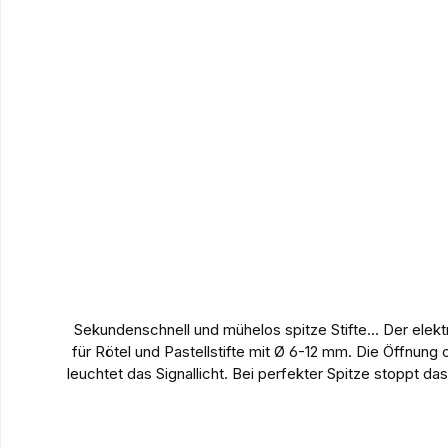
Sekundenschnell und mühelos spitze Stifte... Der elektr
für Rötel und Pastellstifte mit Ø 6-12 mm. Die Öffnung
leuchtet das Signallicht. Bei perfekter Spitze stoppt d
werden automatisch ausgeworfen. Der große und gut v
Mikro USB-Kabel wird der Akku aufgeladen.Materi