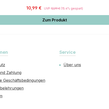
Regulärer Preis:
10,99 €
UVP
12,99 €
(15.4% gespart)
Zum Produkt
onen
Service
utz
Über uns
und Zahlung
ne Geschäftsbedingungen
sbelehrungen
um