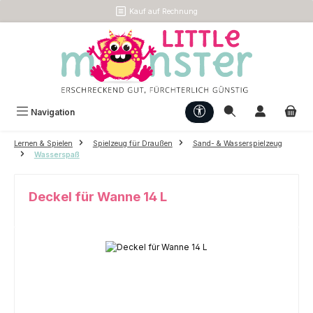
Kauf auf Rechnung
Zum Hauptinhalt springen
Werkzeugleiste anzeigen
Navigation
Lernen & Spielen
Spielzeug für Draußen
Sand- & Wasserspielzeug
Wasserspaß
Deckel für Wanne 14 L
Bildergalerie überspringen