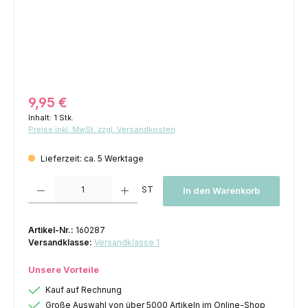
Regulärer Preis:
9,95 €
Inhalt:
1 Stk.
Preise inkl. MwSt. zzgl. Versandkosten
Lieferzeit: ca. 5 Werktage
Produkt Anzahl: Gib den gewünschten Wert ein oder benutze die Schaltfl
ST
In den Warenkorb
Artikel-Nr.:
160287
Versandklasse:
Versandklasse 1
Unsere Vorteile
Kauf auf Rechnung
Große Auswahl von über 5000 Artikeln im Online-Shop