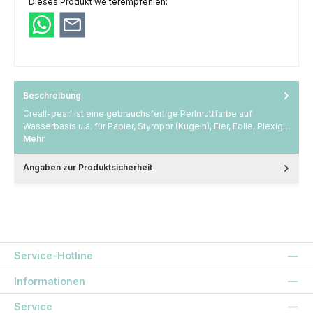
Dieses Produkt weiterempfehlen:
Beschreibung
Creall-pearl ist eine gebrauchsfertige Perlmuttfarbe auf
Wasserbasis u.a. für Papier, Styropor (Kugeln), Eier, Folie, Plexig…
Mehr
Angaben zur Produktsicherheit
Service-Hotline
Informationen
Service