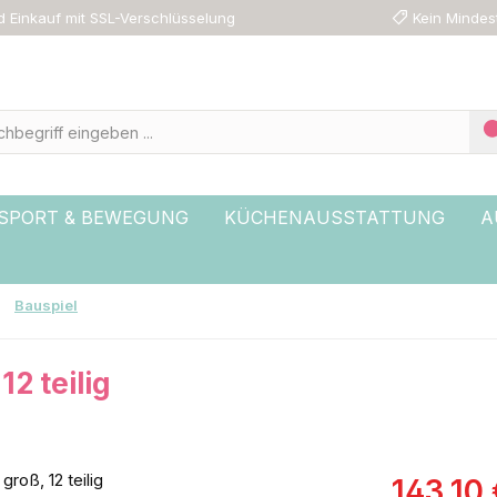
 Einkauf mit SSL-Verschlüsselung
Kein Mindes
SPORT & BEWEGUNG
KÜCHENAUSSTATTUNG
A
Bauspiel
12 teilig
Verkaufspreis
143,10 