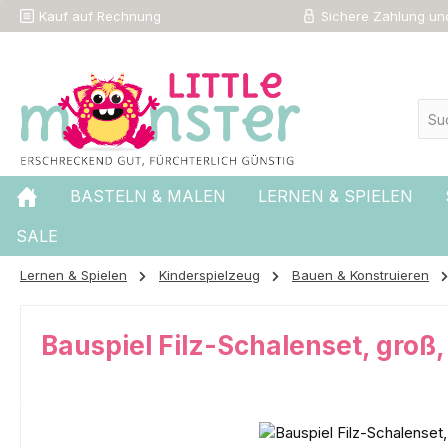
Kauf auf Rechnung
Sichere Zahlung und
 Hauptinhalt springen
Zur Suche springen
Zur Hauptnavigation springen
BASTELN & MALEN
LERNEN & SPIELEN
SALE
Lernen & Spielen
Kinderspielzeug
Bauen & Konstruieren
Bauspiel Filz-Schalenset, groß, 
Bildergalerie überspringen