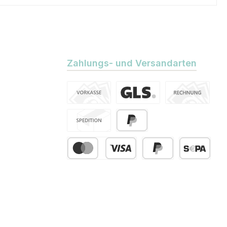
Zahlungs- und Versandarten
Vorkasse
Standard
Kauf auf Rechn
Spedition
PayPal
Kredit- oder Debitkarte
Später Bezahlen
SEPA Lastsch