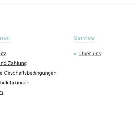
onen
Service
utz
Über uns
und Zahlung
ne Geschäftsbedingungen
sbelehrungen
um