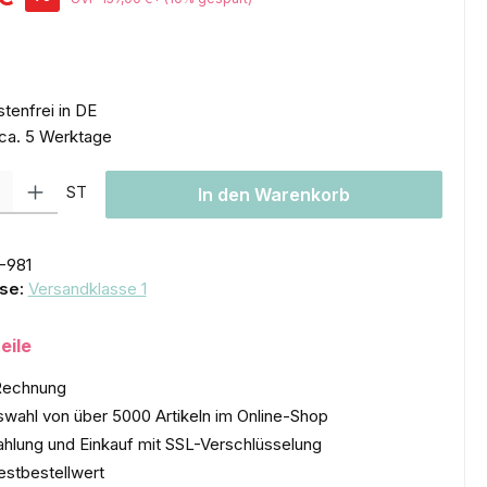
tenfrei in DE
 ca. 5 Werktage
l: Gib den gewünschten Wert ein oder benutze die Schaltflächen um
ST
In den Warenkorb
-981
se:
Versandklasse 1
eile
Rechnung
wahl von über 5000 Artikeln im Online-Shop
ahlung und Einkauf mit SSL-Verschlüsselung
estbestellwert