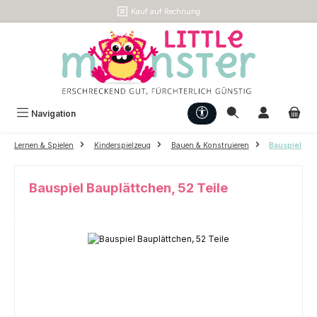
Kauf auf Rechnung
Zum Hauptinhalt springen
Werkzeugleiste anzeigen
Navigation
Lernen & Spielen
Kinderspielzeug
Bauen & Konstruieren
Bauspiel
Bauspiel Bauplättchen, 52 Teile
Bildergalerie überspringen