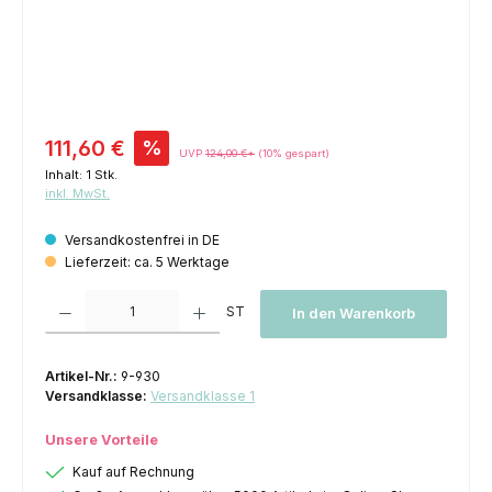
Verkaufspreis:
111,60 €
%
UVP
124,00 €*
(10% gespart)
Inhalt:
1 Stk.
inkl. MwSt.
Versandkostenfrei in DE
Lieferzeit: ca. 5 Werktage
Produkt Anzahl: Gib den gewünschten Wert ein oder benutze die Schaltfl
ST
In den Warenkorb
Artikel-Nr.:
9-930
Versandklasse:
Versandklasse 1
Unsere Vorteile
Kauf auf Rechnung