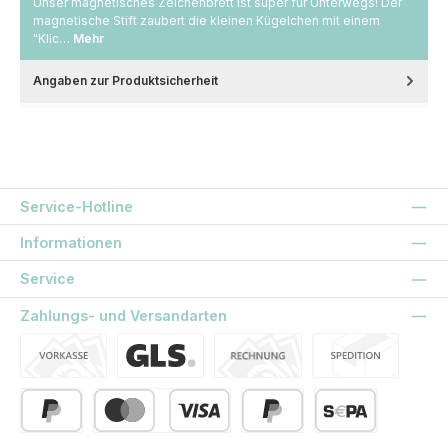
Unser magnetisches Zeichenbrett ist super für Unterwegs! Der
magnetische Stift zaubert die kleinen Kügelchen mit einem
"Klic…
Mehr
Angaben zur Produktsicherheit
Service-Hotline
Informationen
Service
Zahlungs- und Versandarten
Vorkasse
Standard
Kauf auf Rechnung
Spedition
PayPal
Kredit- oder Debitkarte
Später Bezahlen
SEPA Lastschrift