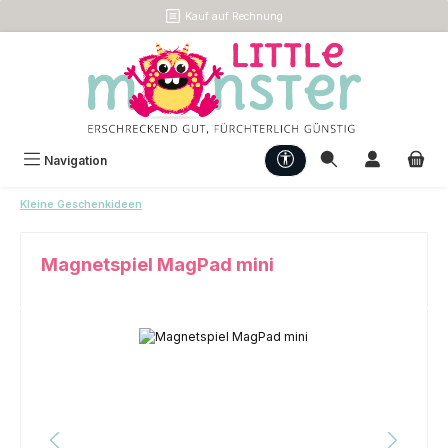
Kauf auf Rechnung
Zum Hauptinhalt springen
Werkzeugleiste anzeigen
Navigation
Kleine Geschenkideen
Magnetspiel MagPad mini
Bildergalerie überspringen